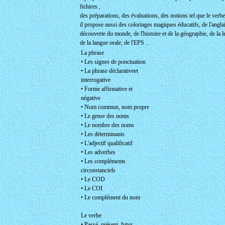
fichires ,
des préparations, des évaluations, des notions tel que le verbe l
il propose aussi des coloriages magiques éducatifs, de l'angl
découverte du monde, de l'histoire et de la géographie, de la le
de la langue orale, de l'EPS ...
La phrase
• Les signes de ponctuation
• La phrase déclarativeet
interrogative
• Forme affirmative et
négative
• Nom commun, nom propre
• Le genre des noms
• Le nombre des noms
• Les déterminants
• L'adjectif qualificatif
• Les adverbes
• Les compléments
circonstanciels
• Le COD
• Le COI
• Le complément du nom
Le verbe
• Passé, présent, futur